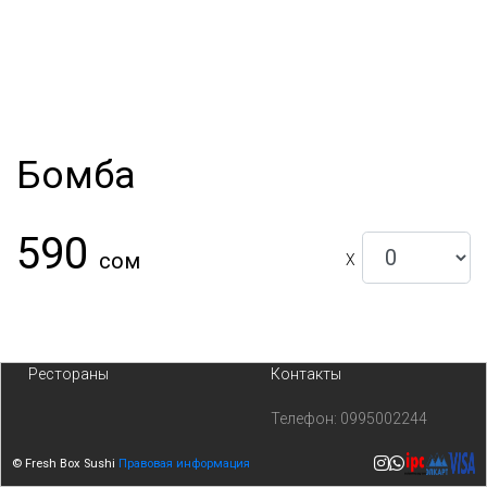
Бомба
590
сом
X
Рестораны
Контакты
Телефон:
0995002244
© Fresh Box Sushi
Правовая информация