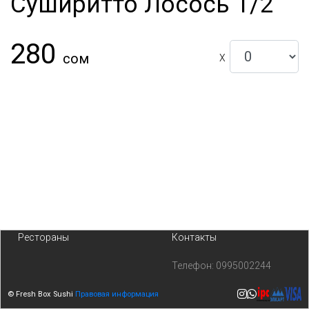
Суширитто Лосось 1/2
280
сом
X
Рестораны
Контакты
Телефон:
0995002244
© Fresh Box Sushi
Правовая информация