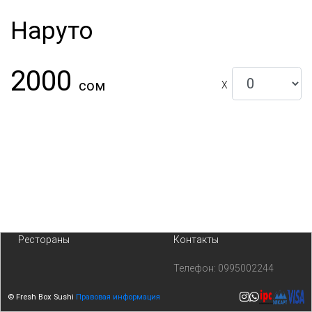
Наруто
2000
сом
X
Рестораны
Контакты
Телефон:
0995002244
© Fresh Box Sushi
Правовая информация