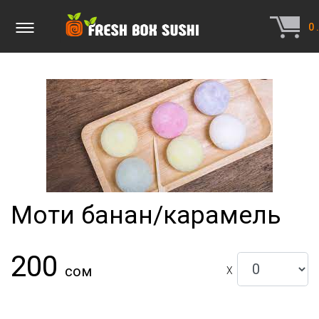
0
.
Моти банан/карамель
200
сом
X