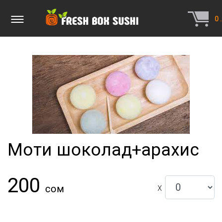
0
.
Моти шоколад+арахис
200
сом
X