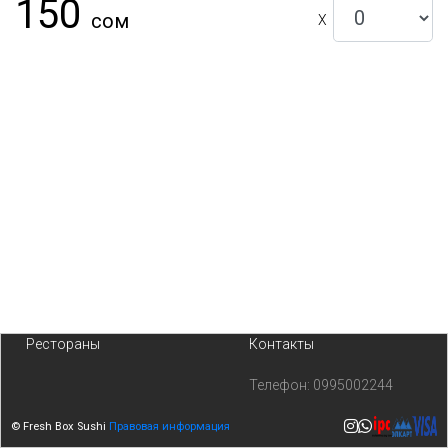
150
сом
X
Рестораны
Контакты
Телефон:
0995002244
© Fresh Box Sushi
Правовая информация